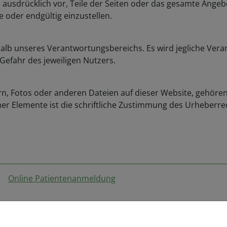
ich ausdrücklich vor, Teile der Seiten oder das gesamte An
e oder endgültig einzustellen.
halb unseres Verantwortungsbereichs. Es wird jegliche Vera
Gefahr des jeweiligen Nutzers.
rn, Fotos oder anderen Dateien auf dieser Website, gehören 
er Elemente ist die schriftliche Zustimmung des Urheberre
Online Patientenanmeldung